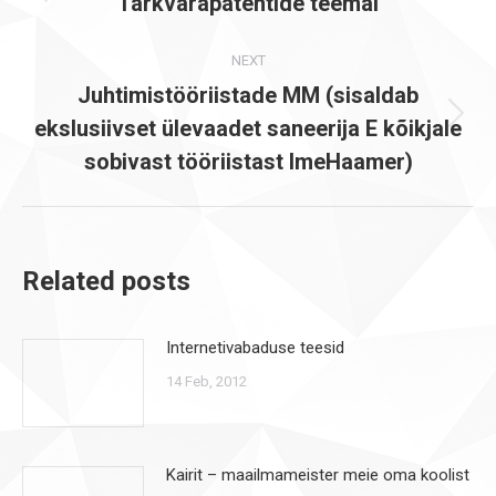
Tarkvarapatentide teemal
Previous
post:
NEXT
Juhtimistööriistade MM (sisaldab
ekslusiivset ülevaadet saneerija E kõikjale
Next
post:
sobivast tööriistast ImeHaamer)
Related posts
Internetivabaduse teesid
14 Feb, 2012
Kairit – maailmameister meie oma koolist