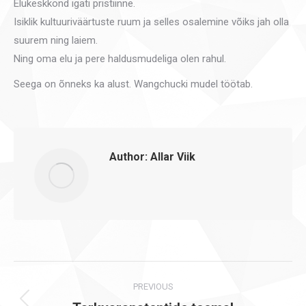
Elukeskkond igati pristiinne.
Isiklik kultuuriväärtuste ruum ja selles osalemine võiks jah olla
suurem ning laiem.
Ning oma elu ja pere haldusmudeliga olen rahul.
Seega on õnneks ka alust. Wangchucki mudel töötab.
Author:
Allar Viik
Post
PREVIOUS
navigation