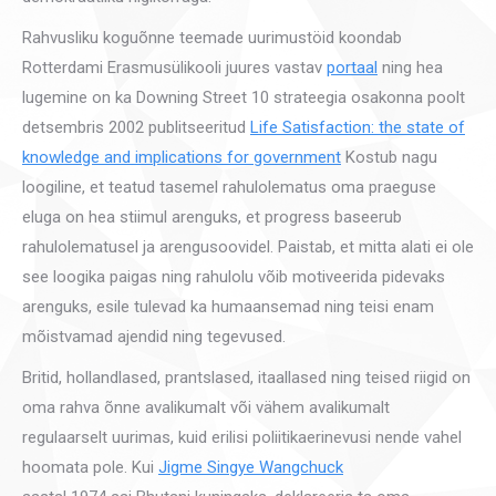
Rahvusliku koguõnne teemade uurimustöid koondab
Rotterdami Erasmusülikooli juures vastav
portaal
ning hea
lugemine on ka Downing Street 10 strateegia osakonna poolt
detsembris 2002 publitseeritud
Life Satisfaction: the state of
knowledge and implications for government
Kostub nagu
loogiline, et teatud tasemel rahulolematus oma praeguse
eluga on hea stiimul arenguks, et progress baseerub
rahulolematusel ja arengusoovidel. Paistab, et mitta alati ei ole
see loogika paigas ning rahulolu võib motiveerida pidevaks
arenguks, esile tulevad ka humaansemad ning teisi enam
mõistvamad ajendid ning tegevused.
Britid, hollandlased, prantslased, itaallased ning teised riigid on
oma rahva õnne avalikumalt või vähem avalikumalt
regulaarselt uurimas, kuid erilisi poliitikaerinevusi nende vahel
hoomata pole. Kui
Jigme Singye Wangchuck