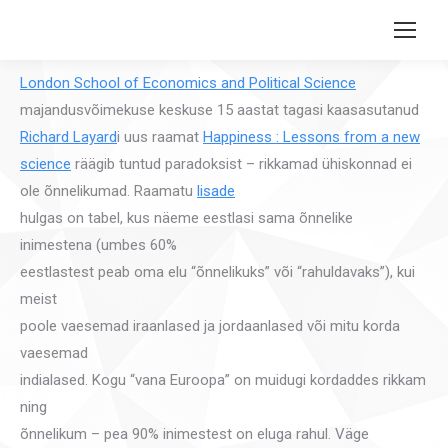
Search:
London School of Economics and Political Science
majandusvõimekuse keskuse 15 aastat tagasi kaasasutanud
Richard Layard
i uus raamat
Happiness : Lessons from a new
science
räägib tuntud paradoksist – rikkamad ühiskonnad ei
ole õnnelikumad. Raamatu
lisade
hulgas on tabel, kus näeme eestlasi sama õnnelike
inimestena (umbes 60%
eestlastest peab oma elu “õnnelikuks” või “rahuldavaks”), kui
meist
poole vaesemad iraanlased ja jordaanlased või mitu korda
vaesemad
indialased. Kogu “vana Euroopa” on muidugi kordaddes rikkam
ning
õnnelikum – pea 90% inimestest on eluga rahul. Väge