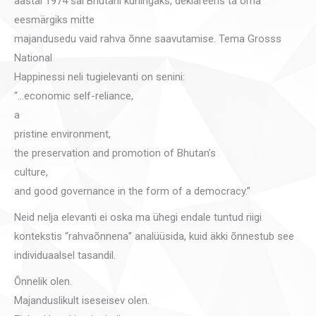
aastal 1974 sai Bhutani kuningaks, deklareeris ta oma
eesmärgiks mitte
majandusedu vaid rahva õnne saavutamise. Tema Grosss
National
Happinessi neli tugielevanti on senini:
“…economic self-reliance,
a
pristine environment,
the preservation and promotion of Bhutan’s
culture,
and good governance in the form of a democracy.”
Neid nelja elevanti ei oska ma ühegi endale tuntud riigi
kontekstis “rahvaõnnena” analüüsida, kuid äkki õnnestub see
individuaalsel tasandil.
Õnnelik olen.
Majanduslikult iseseisev olen.