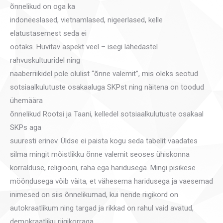
õnnelikud on oga ka
indoneeslased, vietnamlased, nigeerlased, kelle
elatustasemest seda ei
ootaks. Huvitav aspekt veel – isegi lähedastel
rahvuskultuuridel ning
naaberriikidel pole olulist “õnne valemit”, mis oleks seotud
sotsiaalkulutuste osakaaluga SKPst ning näitena on toodud
ühemäära
õnnelikud Rootsi ja Taani, kelledel sotsiaalkulutuste osakaal
SKPs aga
suuresti erinev. Üldse ei paista kogu seda tabelit vaadates
silma mingit mõistlikku õnne valemit seoses ühiskonna
korralduse, religiooni, raha ega haridusega. Mingi pisikese
mööndusega võib väita, et vähesema haridusega ja vaesemad
inimesed on siis õnnelikumad, kui nende riigikord on
autokraatlikum ning targad ja rikkad on rahul vaid avatud,
demokraatliku riigikorraga.