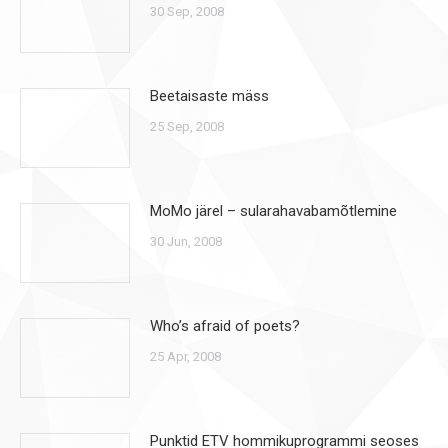
30 Sep, 2008
Beetaisaste mäss
25 Sep, 2008
MoMo järel – sularahavabamõtlemine
30 Jun, 2008
Who’s afraid of poets?
25 Apr, 2008
Punktid ETV hommikuprogrammi seoses