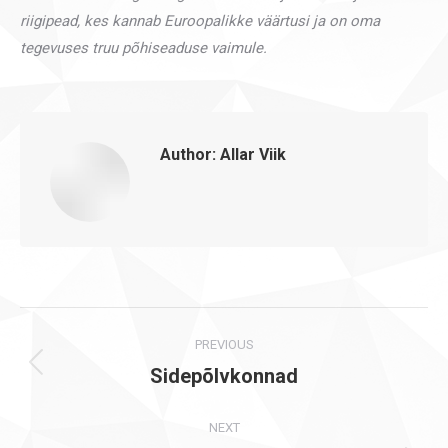
riigipead, kes kannab Euroopalikke väärtusi ja on oma
tegevuses truu põhiseaduse vaimule.
Author:
Allar Viik
Post
PREVIOUS
navigation
Sidepõlvkonnad
Previous
post:
NEXT