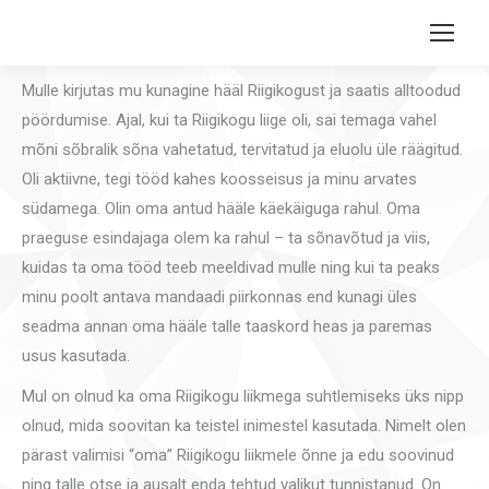
Search:
Mulle kirjutas mu kunagine hääl Riigikogust ja saatis alltoodud
pöördumise. Ajal, kui ta Riigikogu liige oli, sai temaga vahel
mõni sõbralik sõna vahetatud, tervitatud ja eluolu üle räägitud.
Oli aktiivne, tegi tööd kahes koosseisus ja minu arvates
südamega. Olin oma antud hääle käekäiguga rahul. Oma
praeguse esindajaga olem ka rahul – ta sõnavõtud ja viis,
kuidas ta oma tööd teeb meeldivad mulle ning kui ta peaks
minu poolt antava mandaadi piirkonnas end kunagi üles
seadma annan oma hääle talle taaskord heas ja paremas
usus kasutada.
Mul on olnud ka oma Riigikogu liikmega suhtlemiseks üks nipp
olnud, mida soovitan ka teistel inimestel kasutada. Nimelt olen
pärast valimisi “oma” Riigikogu liikmele õnne ja edu soovinud
ning talle otse ja ausalt enda tehtud valikut tunnistanud. On