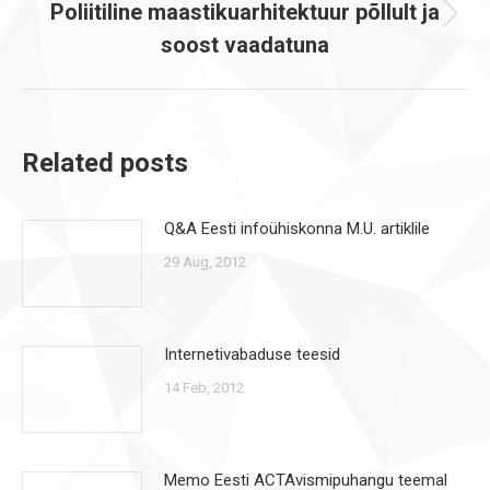
Poliitiline maastikuarhitektuur põllult ja
Next
soost vaadatuna
post:
Related posts
Q&A Eesti infoühiskonna M.U. artiklile
29 Aug, 2012
Internetivabaduse teesid
14 Feb, 2012
Memo Eesti ACTAvismipuhangu teemal