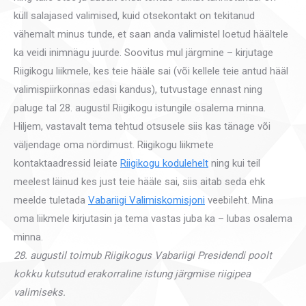
küll salajased valimised, kuid otsekontakt on tekitanud
vähemalt minus tunde, et saan anda valimistel loetud häältele
ka veidi inimnägu juurde. Soovitus mul järgmine – kirjutage
Riigikogu liikmele, kes teie hääle sai (või kellele teie antud hääl
valimispiirkonnas edasi kandus), tutvustage ennast ning
paluge tal 28. augustil Riigikogu istungile osalema minna.
Hiljem, vastavalt tema tehtud otsusele siis kas tänage või
väljendage oma nördimust. Riigikogu liikmete
kontaktaadressid leiate
Riigikogu kodulehelt
ning kui teil
meelest läinud kes just teie hääle sai, siis aitab seda ehk
meelde tuletada
Vabariigi Valimiskomisjoni
veebileht. Mina
oma liikmele kirjutasin ja tema vastas juba ka – lubas osalema
minna.
28. augustil toimub Riigikogus Vabariigi Presidendi poolt
kokku kutsutud erakorraline istung järgmise riigipea
valimiseks.