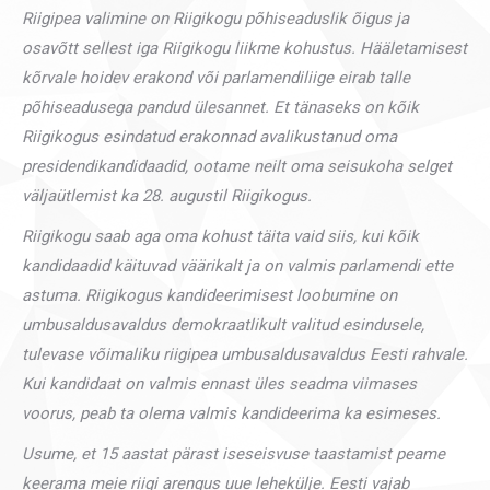
Riigipea valimine on Riigikogu põhiseaduslik õigus ja
osavõtt sellest iga Riigikogu liikme kohustus. Hääletamisest
kõrvale hoidev erakond või parlamendiliige eirab talle
põhiseadusega pandud ülesannet. Et tänaseks on kõik
Riigikogus esindatud erakonnad avalikustanud oma
presidendikandidaadid, ootame neilt oma seisukoha selget
väljaütlemist ka 28. augustil Riigikogus.
Riigikogu saab aga oma kohust täita vaid siis, kui kõik
kandidaadid käituvad väärikalt ja on valmis parlamendi ette
astuma. Riigikogus kandideerimisest loobumine on
umbusaldusavaldus demokraatlikult valitud esindusele,
tulevase võimaliku riigipea umbusaldusavaldus Eesti rahvale.
Kui kandidaat on valmis ennast üles seadma viimases
voorus, peab ta olema valmis kandideerima ka esimeses.
Usume, et 15 aastat pärast iseseisvuse taastamist peame
keerama meie riigi arengus uue lehekülje. Eesti vajab