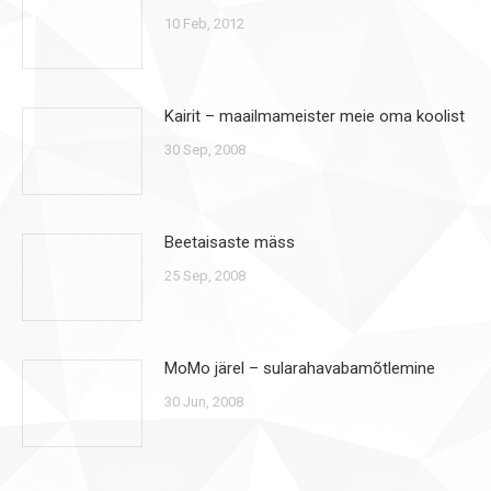
10 Feb, 2012
Kairit – maailmameister meie oma koolist
30 Sep, 2008
Beetaisaste mäss
25 Sep, 2008
MoMo järel – sularahavabamõtlemine
30 Jun, 2008