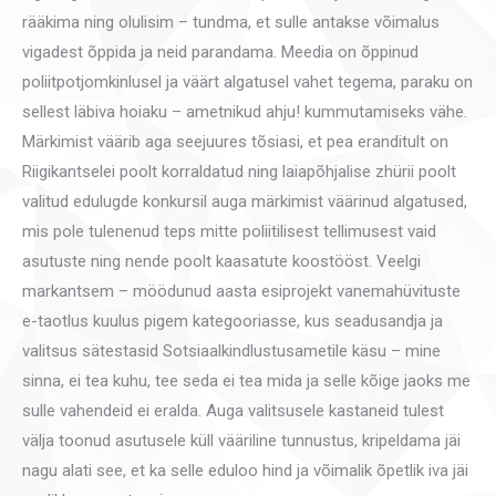
rääkima ning olulisim – tundma, et sulle antakse võimalus
vigadest õppida ja neid parandama. Meedia on õppinud
poliitpotjomkinlusel ja väärt algatusel vahet tegema, paraku on
sellest läbiva hoiaku – ametnikud ahju! kummutamiseks vähe.
Märkimist väärib aga seejuures tõsiasi, et pea eranditult on
Riigikantselei poolt korraldatud ning laiapõhjalise zhürii poolt
valitud edulugde konkursil auga märkimist väärinud algatused,
mis pole tulenenud teps mitte poliitilisest tellimusest vaid
asutuste ning nende poolt kaasatute koostööst. Veelgi
markantsem – möödunud aasta esiprojekt vanemahüvituste
e-taotlus kuulus pigem kategooriasse, kus seadusandja ja
valitsus sätestasid Sotsiaalkindlustusametile käsu – mine
sinna, ei tea kuhu, tee seda ei tea mida ja selle kõige jaoks me
sulle vahendeid ei eralda. Auga valitsusele kastaneid tulest
välja toonud asutusele küll vääriline tunnustus, kripeldama jäi
nagu alati see, et ka selle eduloo hind ja võimalik õpetlik iva jäi