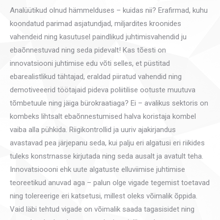
Analüütikud olnud hämmelduses – kuidas nii? Erafirmad, kuhu
koondatud parimad asjatundjad, miljardites kroonides
vahendeid ning kasutusel paindlikud juhtimisvahendid ju
ebaõnnestuvad ning seda pidevalt! Kas tõesti on
innovatsiooni juhtimise edu võti selles, et püstitad
ebarealistlikud tähtajad, eraldad piiratud vahendid ning
demotiveeerid töötajaid pideva poliitilise ootuste muutuva
tõmbetuule ning jäiga bürokraatiaga? Ei – avalikus sektoris on
kombeks lihtsalt ebaõnnestumised halva koristaja kombel
vaiba alla pühkida. Riigikontrollid ja uuriv ajakirjandus
avastavad pea järjepanu seda, kui palju eri algatusi eri riikides
tuleks konstrnasse kirjutada ning seda ausalt ja avatult teha.
Innovatsioooni ehk uute algatuste elluviimise juhtimise
teoreetikud anuvad aga – palun olge vigade tegemist toetavad
ning tolereerige eri katsetusi, millest oleks võimalik õppida.
Vaid läbi tehtud vigade on võimalik saada tagasisidet ning