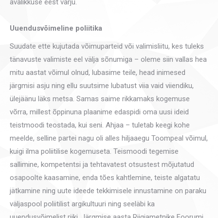
avalikkuse eest varju.
Uuendusvõimeline poliitika
Suudate ette kujutada võimuparteid või valimisliitu, kes tuleks
tänavuste valimiste eel välja sõnumiga – oleme siin vallas hea
mitu aastat võimul olnud, lubasime teile, head inimesed
järgmisi asju ning ellu suutsime lubatust viia vaid viiendiku,
ülejäänu läks metsa. Samas saime rikkamaks kogemuse
võrra, millest õppinuna plaanime edaspidi oma uusi ideid
teistmoodi teostada, kui seni. Ahjaa – tuletab keegi kohe
meelde, selline partei nagu oli alles hiljaaegu Toompeal võimul,
kuigi ilma poliitilise kogemuseta. Teismoodi tegemise
sallimine, kompetentsi ja tehtavatest otsustest mõjutatud
osapoolte kaasamine, enda tões kahtlemine, teiste algatatu
jätkamine ning uute ideede tekkimisele innustamine on paraku
väljaspool poliitilist argikultuuri ning seeläbi ka
uuendusvõimelist riiki. Järgmise aasta Riigiametnike Foorumi