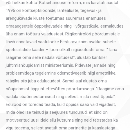
või hetkari kohta. Kutsehariduse reform, mis käivitati aastal
1996 on kontseptsioonide, lähtealuste, tegevus- ja
arengukavade kiuste toetumas suuremas enamuses
omaaegsetele õpppekavadele ning –võrgustikule, eemaldudes
üha enam tööturu vajadustest. Riigikontrolöri pöördumistele
lihvib ennetavaid vastulööke Eesti arvukaim avalike suhete
spetsialistide kaader – loomulikult riigiasutuste oma. “Täna
räägime oma selle nädala võitudest”, alustab kantsler
juhtimisnõupidamist ministeeriumis. Pidevate jamade ning
probleemidega tegelemine ddemotiveeerib niigi ametnikke,
räägiks siis juba edulugudest. Samal ajal alustab oma
nõupidamist tippjuht ettevõttes pöördumisega: ”Räägime oma
nädala ebaõnnestumisest ning sellest, mida neist õppida”.
Edulood on toredad teada, kuid õppida saab vaid vigadest,
mida oled ise teinud ja seejuures tundunud, et sind on
motiveeritud uusi ideid ellu kutsuma ning neid teostades ka
vigu tegema, sellest avatult oma partnerite ja kaaslastega