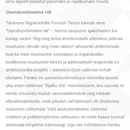
oma algselt plaanitut paremaks ja vajalikumaks muuta.
Uuendusvõimeline riik
Tänavune Riigiametnike Foorum Tartus kannab nime
“Uuendusvõimeline riik” – teema seejuures ajakohasem kui
kunagi varem. Riigi ning tema ametkondade võimekus pidevas
muutuses olevale ning meie väikest rahvusriiki ümbritsevale,
kuid ka meie sisemistele sotsiaalse ja majandusliku
keskkonna muutustele kiiresti ja adekvaatselt reageerida on
ambitsioonika projekti – iseseisva Eesti säilimise kohalt
ülioluline. Paraku on uuenemisvõimelisuse retoorika taustal
üha enam tekkimas “lõpliku tõe” ministeeriume, kes usuvad, et
nende otsustatu kuulub vastuvaidlematule ning edukale
ellurakendamisele, seda põuast, naftahinnast või ühiskonna
ootustest sõltumata. Vaid asutustevaheline sisemine
rivaliteet ja poliitkemplemine valitsuses on meile kaasa toonud
aastasaja kõrgeima trahvisaagi, olgu siis mõõdetuna elaniku