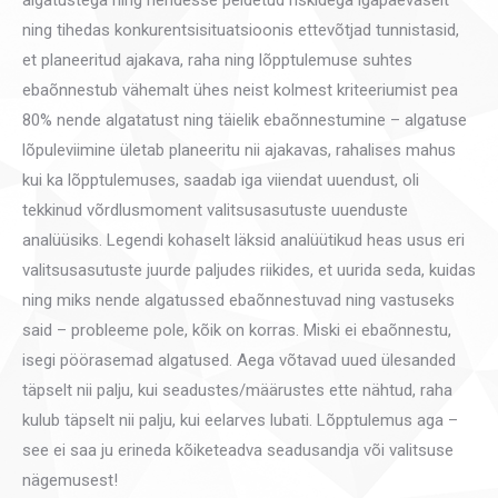
algatustega ning nendesse peidetud riskidega igapäevaselt
ning tihedas konkurentsisituatsioonis ettevõtjad tunnistasid,
et planeeritud ajakava, raha ning lõpptulemuse suhtes
ebaõnnestub vähemalt ühes neist kolmest kriteeriumist pea
80% nende algatatust ning täielik ebaõnnestumine – algatuse
lõpuleviimine ületab planeeritu nii ajakavas, rahalises mahus
kui ka lõpptulemuses, saadab iga viiendat uuendust, oli
tekkinud võrdlusmoment valitsusasutuste uuenduste
analüüsiks. Legendi kohaselt läksid analüütikud heas usus eri
valitsusasutuste juurde paljudes riikides, et uurida seda, kuidas
ning miks nende algatussed ebaõnnestuvad ning vastuseks
said – probleeme pole, kõik on korras. Miski ei ebaõnnestu,
isegi pöörasemad algatused. Aega võtavad uued ülesanded
täpselt nii palju, kui seadustes/määrustes ette nähtud, raha
kulub täpselt nii palju, kui eelarves lubati. Lõpptulemus aga –
see ei saa ju erineda kõiketeadva seadusandja või valitsuse
nägemusest!