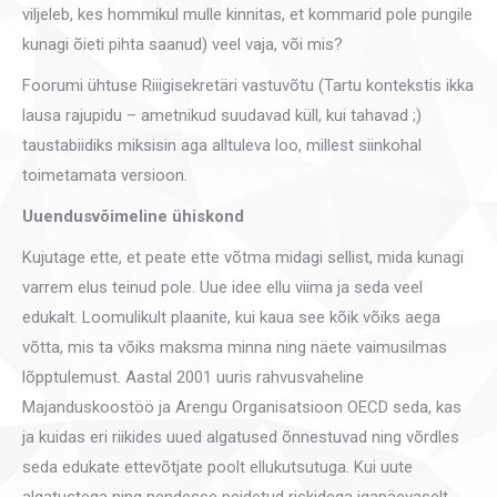
viljeleb, kes hommikul mulle kinnitas, et kommarid pole pungile
kunagi õieti pihta saanud) veel vaja, või mis?
Foorumi ühtuse Riiigisekretäri vastuvõtu (Tartu kontekstis ikka
lausa rajupidu – ametnikud suudavad küll, kui tahavad ;)
taustabiidiks miksisin aga alltuleva loo, millest siinkohal
toimetamata versioon.
Uuendusvõimeline ühiskond
Kujutage ette, et peate ette võtma midagi sellist, mida kunagi
varrem elus teinud pole. Uue idee ellu viima ja seda veel
edukalt. Loomulikult plaanite, kui kaua see kõik võiks aega
võtta, mis ta võiks maksma minna ning näete vaimusilmas
lõpptulemust. Aastal 2001 uuris rahvusvaheline
Majanduskoostöö ja Arengu Organisatsioon OECD seda, kas
ja kuidas eri riikides uued algatused õnnestuvad ning võrdles
seda edukate ettevõtjate poolt ellukutsutuga. Kui uute