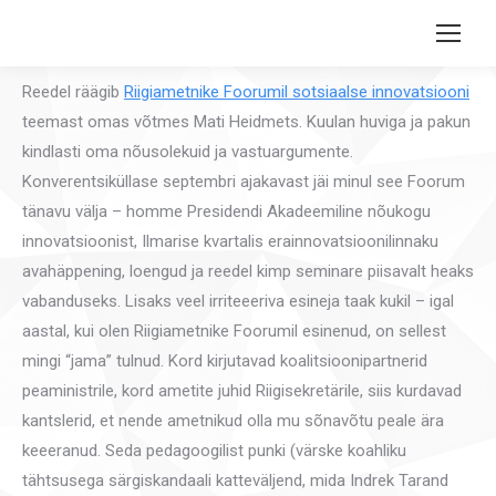
Search:
Reedel räägib
Riigiametnike Foorumil sotsiaalse innovatsiooni
teemast omas võtmes Mati Heidmets. Kuulan huviga ja pakun
kindlasti oma nõusolekuid ja vastuargumente.
Konverentsiküllase septembri ajakavast jäi minul see Foorum
tänavu välja – homme Presidendi Akadeemiline nõukogu
innovatsioonist, Ilmarise kvartalis erainnovatsioonilinnaku
avahäppening, loengud ja reedel kimp seminare piisavalt heaks
vabanduseks. Lisaks veel irriteeeriva esineja taak kukil – igal
aastal, kui olen Riigiametnike Foorumil esinenud, on sellest
mingi “jama” tulnud. Kord kirjutavad koalitsioonipartnerid
peaministrile, kord ametite juhid Riigisekretärile, siis kurdavad
kantslerid, et nende ametnikud olla mu sõnavõtu peale ära
keeeranud. Seda pedagoogilist punki (värske koahliku
tähtsusega särgiskandaali katteväljend, mida Indrek Tarand