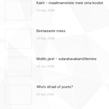
Kairit – maailmameister meie oma koolist
30 Sep, 2008
Beetaisaste mäss
25 Sep, 2008
MoMo järel – sularahavabamõtlemine
30 Jun, 2008
Who’s afraid of poets?
25 Apr, 2008