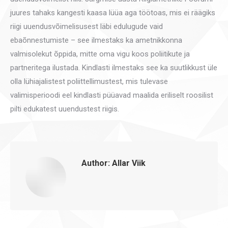
juures tahaks kangesti kaasa lüüa aga töötoas, mis ei räägiks
riigi uuendusvõimelisusest läbi edulugude vaid
ebaõnnestumiste – see ilmestaks ka ametnikkonna
valmisolekut õppida, mitte oma vigu koos poliitikute ja
partneritega ilustada. Kindlasti ilmestaks see ka suutlikkust üle
olla lühiajalistest poliittellimustest, mis tulevase
valimisperioodi eel kindlasti püüavad maalida eriliselt roosilist
pilti edukatest uuendustest riigis.
Author:
Allar Viik