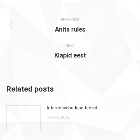
Post
PREVIOUS
navigation
Anita rules
Previous
post:
NEXT
Klapid eest
Next
post:
Related posts
Internetivabaduse teesid
14 Feb, 2012