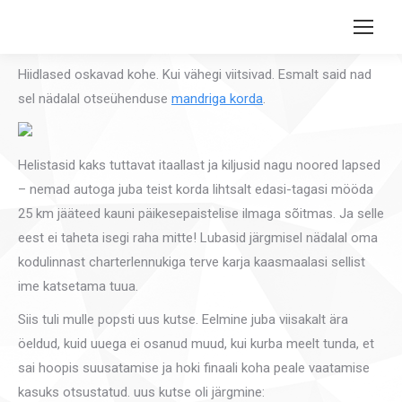
Search:
Hiidlased oskavad kohe. Kui vähegi viitsivad. Esmalt said nad
sel nädalal otseühenduse
mandriga korda
.
Helistasid kaks tuttavat itaallast ja kiljusid nagu noored lapsed
– nemad autoga juba teist korda lihtsalt edasi-tagasi mööda
25 km jääteed kauni päikesepaistelise ilmaga sõitmas. Ja selle
eest ei taheta isegi raha mitte! Lubasid järgmisel nädalal oma
kodulinnast charterlennukiga terve karja kaasmaalasi sellist
ime katsetama tuua.
Siis tuli mulle popsti uus kutse. Eelmine juba viisakalt ära
öeldud, kuid uuega ei osanud muud, kui kurba meelt tunda, et
sai hoopis suusatamise ja hoki finaali koha peale vaatamise
kasuks otsustatud. uus kutse oli järgmine: