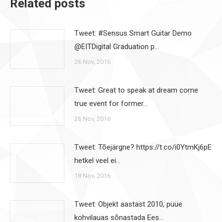
Related posts
Tweet: #Sensus Smart Guitar Demo
@EITDigital Graduation p…
26 Nov, 2016
Tweet: Great to speak at dream come
true event for former…
26 Nov, 2016
Tweet: Tõejärgne? https://t.co/i0YtmKj6pE
hetkel veel ei…
18 Nov, 2016
Tweet: Objekt aastast 2010, püüe
kohvilauas sõnastada Ees…