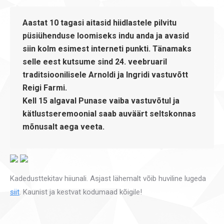
Aastat 10 tagasi aitasid hiidlastele pilvitu
püsiühenduse loomiseks indu anda ja avasid
siin kolm esimest interneti punkti. Tänamaks
selle eest kutsume sind 24. veebruaril
traditsioonilisele Arnoldi ja Ingridi vastuvõtt
Reigi Farmi.
Kell 15 algaval Punase vaiba vastuvõtul ja
kätlustseremoonial saab auväärt seltskonnas
mõnusalt aega veeta.
Kadedusttekitav hiiunali. Asjast lähemalt võib huviline lugeda
siit
. Kaunist ja kestvat kodumaad kõigile!