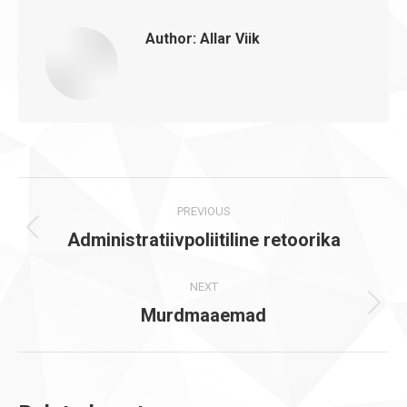
Author:
Allar Viik
Post
PREVIOUS
navigation
Administratiivpoliitiline retoorika
Previous
post:
NEXT
Murdmaaemad
Next
post: